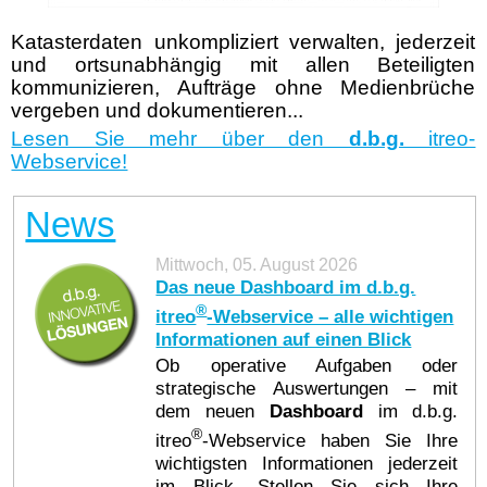
Katasterdaten unkompliziert verwalten, jederzeit
und ortsunabhängig mit allen Beteiligten
kommunizieren, Aufträge ohne Medienbrüche
vergeben und dokumentieren...
Lesen Sie mehr über den
d.b.g.
itreo-
Webservice!
News
Mittwoch, 05. August 2026
Das neue Dashboard im d.b.g.
®
itreo
-Webservice – alle wichtigen
Informationen auf einen Blick
Ob operative Aufgaben oder
strategische Auswertungen – mit
dem neuen
Dashboard
im d.b.g.
®
itreo
-Webservice haben Sie Ihre
wichtigsten Informationen jederzeit
im Blick. Stellen Sie sich Ihre