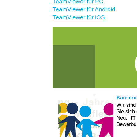
TeamViewer für PC
TeamViewer für Android
TeamViewer für iOS
Karriere
Wir sind
Sie sich 
Neu:
IT
Bewerbun