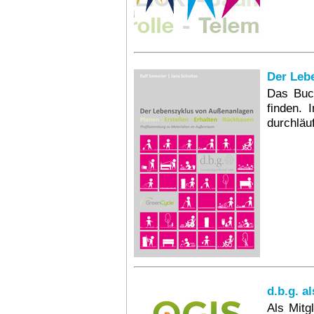
Der Leb
Das Buch
finden. 
durchläuf
d.b.g. a
Als Mitg